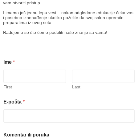
vam otvoriti pristup.
I imamo još jednu lepu vest – nakon odgledane edukacije čeka vas
i posebno iznenađenje ukoliko poželite da svoj salon opremite
preparatima iz ovog seta.
Radujemo se što ćemo podeliti naše znanje sa vama!
Ime
*
First
Last
I
E-pošta
*
m
e
E
-
p
o
Komentar ili poruka