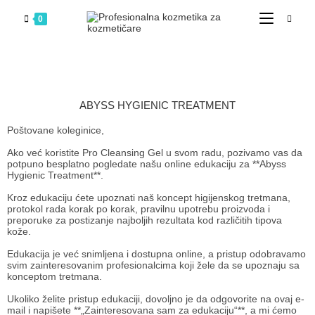
0
ABYSS HYGIENIC TREATMENT
Poštovane koleginice,
Ako već koristite Pro Cleansing Gel u svom radu, pozivamo vas da
potpuno besplatno pogledate našu online edukaciju za **Abyss
Hygienic Treatment**.
Kroz edukaciju ćete upoznati naš koncept higijenskog tretmana,
protokol rada korak po korak, pravilnu upotrebu proizvoda i
preporuke za postizanje najboljih rezultata kod različitih tipova
kože.
Edukacija je već snimljena i dostupna online, a pristup odobravamo
svim zainteresovanim profesionalcima koji žele da se upoznaju sa
konceptom tretmana.
Ukoliko želite pristup edukaciji, dovoljno je da odgovorite na ovaj e-
mail i napišete **„Zainteresovana sam za edukaciju“**, a mi ćemo