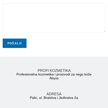
š
t
a
p
o
r
u
k
a
POŠALJI
PROFI KOZMETIKA
Profesionalna kozmetika i proizvodi za negu kože
Abyss
ADRESA
Palic, ul. Bratstva i Jedinstva 2a