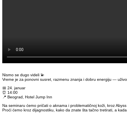
Nismo se dugo videli 💫
Vreme je za ponovni susret, razmenu znanja i dobru energiju — uživo
📅 24. januar
⏰ 14:00
📍 Beograd, Hotel Jump Inn
Na seminaru ćemo pričati o aknama i problematičnoj koži, kroz Abyss pro
Proći ćemo kroz dijagnostiku, kako da znate šta tačno tretirati, a kada