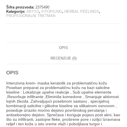
Šifra proizvoda:
2375490
Kategorije:
ABYSS
,
FITOPILING
,
HERBAL PEELINGS
,
PROFESIONALNI TRETMAN
OPIS
RECENZIJE (0)
OPIS
Intenzivna krem- maska keratolik za problematičnu kožu
Poseban preparat za problematičnu kožu na bazi salicilne
kiseline : Lokalizuje upalne reakcije , Suši upalne elemente
,Resorbuje infiltrante ,Eliminiše komedone , Smanjuje aktivnost
lojnih žlezda .Zahvaljujući posebnom sastavu , specijalnoj
kombinaciji salicilne i glikolne kiseline sa silikatnom osnovom ,
poseduje izrazito moćno dejstvo površinskog perutanja i
antiseborejno dejstvo. Sprečava i koriguje pojavu post akni, kao
što su infiltranti, zastojne fleke, proširene pore i oziljci Izravnava
reljef i ten kože u isto vreme vlaži i poboljšava turgor i