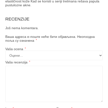
elastičnost kože Kad se koristi u seriji tretmana rešava papula
pustulozne akne.
RECENZIJE
Još nema komentara.
Ваша адреса е-поште неће бити објављена.
Неопходна
поља су означена
*
Vaša ocena
*
Vaša recenzija
*