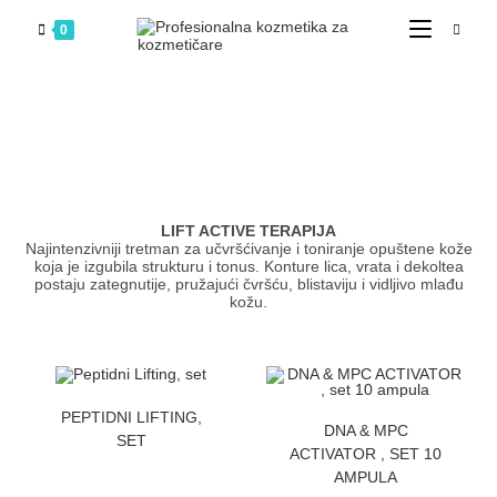
0
LIFT ACTIVE TERAPIJA
Najintenzivniji tretman za učvršćivanje i toniranje opuštene kože
koja je izgubila strukturu i tonus. Konture lica, vrata i dekoltea
postaju zategnutije, pružajući čvršću, blistaviju i vidljivo mlađu
kožu.
ZATRAZITE CENU
PEPTIDNI LIFTING,
ZATRAZITE CENU
DNA & MPC
SET
ACTIVATOR , SET 10
AMPULA