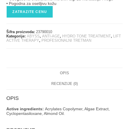
• Pogodna za osetljivu kožu
ZATRAZITE CENU
Šifra proizvoda:
23790010
Kategorije:
ABYSS
,
ANTI-AGE
,
HYDRO TONE TREATMENT
,
LIFT
ACTIVE THERAPY
,
PROFESIONALNI TRETMAN
OPIS
RECENZIJE (0)
OPIS
Active ingredients:
Acrylates Copolymer, Algae Extract,
Cyclopentasiloxane, Almond Oil.