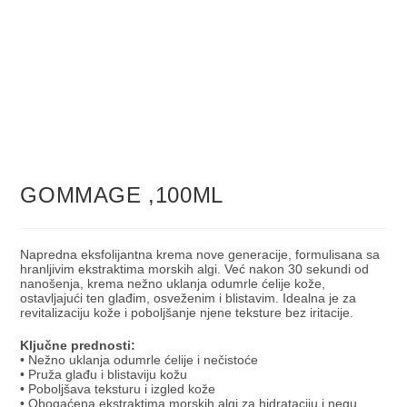
GOMMAGE ,100ML
Napredna eksfolijantna krema nove generacije, formulisana sa
hranljivim ekstraktima morskih algi. Već nakon 30 sekundi od
nanošenja, krema nežno uklanja odumrle ćelije kože,
ostavljajući ten glađim, osveženim i blistavim. Idealna je za
revitalizaciju kože i poboljšanje njene teksture bez iritacije.
Ključne prednosti:
• Nežno uklanja odumrle ćelije i nečistoće
• Pruža glađu i blistaviju kožu
• Poboljšava teksturu i izgled kože
• Obogaćena ekstraktima morskih algi za hidrataciju i negu