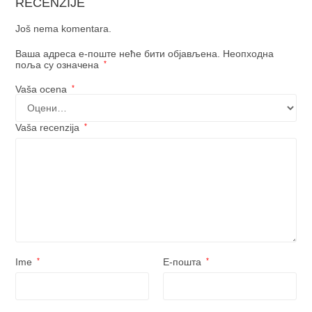
RECENZIJE
Još nema komentara.
Ваша адреса е-поште неће бити објављена.
Неопходна
поља су означена
*
Vaša ocena
*
Vaša recenzija
*
Ime
*
Е-пошта
*