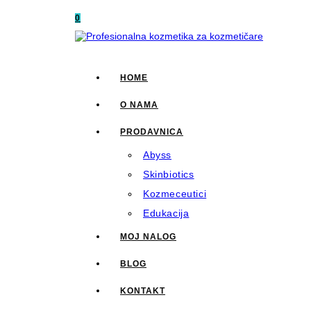
Skip
0
to
content
HOME
O NAMA
PRODAVNICA
Abyss
Skinbiotics
Kozmeceutici
Edukacija
MOJ NALOG
BLOG
KONTAKT