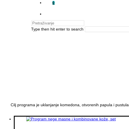
0
TOGGLE
WEBSITE
Type then hit enter to search
SEARCH
Cilj programa je uklanjanje komedona, otvorenih papula i pustula, 