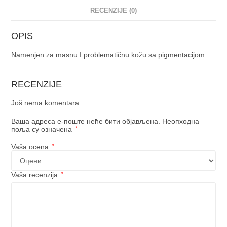
RECENZIJE (0)
OPIS
Namenjen za masnu I problematičnu kožu sa pigmentacijom.
RECENZIJE
Još nema komentara.
Ваша адреса е-поште неће бити објављена.
Неопходна
поља су означена
*
Vaša ocena
*
Vaša recenzija
*