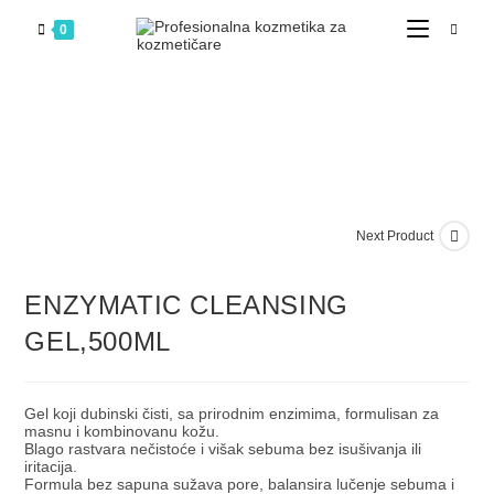
0
Next Product
ENZYMATIC CLEANSING
GEL,500ML
Gel koji dubinski čisti, sa prirodnim enzimima, formulisan za
masnu i kombinovanu kožu.
Blago rastvara nečistoće i višak sebuma bez isušivanja ili
iritacija.
Formula bez sapuna sužava pore, balansira lučenje sebuma i