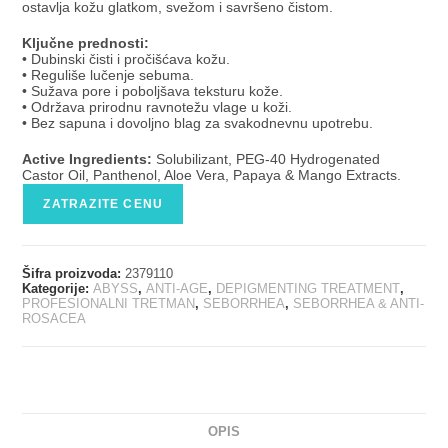
ostavlja kožu glatkom, svežom i savršeno čistom.
Ključne prednosti:
• Dubinski čisti i pročišćava kožu.
• Reguliše lučenje sebuma.
• Sužava pore i poboljšava teksturu kože.
• Održava prirodnu ravnotežu vlage u koži.
• Bez sapuna i dovoljno blag za svakodnevnu upotrebu.
Active Ingredients:
Solubilizant, PEG-40 Hydrogenated
Castor Oil, Panthenol, Aloe Vera, Papaya & Mango Extracts.
ZATRAZITE CENU
Šifra proizvoda:
2379110
Kategorije:
ABYSS
,
ANTI-AGE
,
DEPIGMENTING TREATMENT
,
PROFESIONALNI TRETMAN
,
SEBORRHEA
,
SEBORRHEA & ANTI-
ROSACEA
OPIS