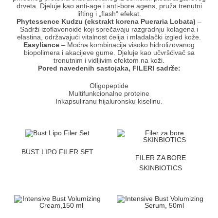
drveta. Djeluje kao anti-age i anti-bore agens, pruža trenutni
lifting i „flash“ efekat.
Phytessence Kudzu (ekstrakt korena Pueraria Lobata)
–
Sadrži izoflavonoide koji sprečavaju razgradnju kolagena i
elastina, održavajući vitalnost ćelija i mladalački izgled kože.
Easyliance
– Moćna kombinacija visoko hidrolizovanog
biopolimera i akacijeve gume. Djeluje kao učvršćivač sa
trenutnim i vidljivim efektom na koži.
Pored navedenih sastojaka, FILERI sadrže:
Oligopeptide
Multifunkcionalne proteine
Inkapsuliranu hijaluronsku kiselinu.
ZATRAZITE CENU
BUST LIPO FILER SET
ZATRAZITE CENU
FILER ZA BORE
SKINBIOTICS