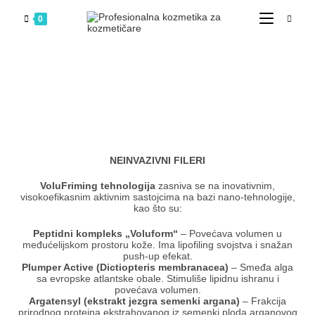
0
NEINVAZIVNI FILERI
VoluFriming tehnologija
zasniva se na inovativnim,
visokoefikasnim aktivnim sastojcima na bazi nano-tehnologije,
kao što su:
Peptidni kompleks „Voluform“
– Povećava volumen u
međućelijskom prostoru kože. Ima lipofiling svojstva i snažan
push-up efekat.
Plumper Active (Dictiopteris membranacea)
– Smeđa alga
sa evropske atlantske obale. Stimuliše lipidnu ishranu i
povećava volumen.
Argatensyl (ekstrakt jezgra semenki argana)
– Frakcija
prirodnog proteina ekstrahovanog iz semenki ploda arganovog