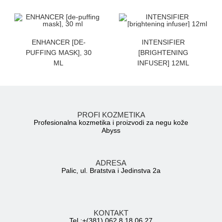
ZATRAZITE CENU
ZATRAZITE CENU
ENHANCER [DE-
INTENSIFIER
PUFFING MASK], 30
[BRIGHTENING
ML
INFUSER] 12ML
PROFI KOZMETIKA
Profesionalna kozmetika i proizvodi za negu kože
Abyss
ADRESA
Palic, ul. Bratstva i Jedinstva 2a
KONTAKT
Tel.:+(381) 062 8 18 06 27