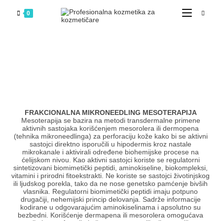
0
FRAKCIONALNA MIKRONEEDLING MESOTERAPIJA
Mesoterapija se bazira na metodi transdermalne primene
aktivnih sastojaka korišćenjem mesorolera ili dermopena
(tehnika mikroneedlinga) za perforaciju kože kako bi se aktivni
sastojci direktno isporučili u hipodermis kroz nastale
mikrokanale i aktivirali određene biohemijske procese na
ćelijskom nivou. Kao aktivni sastojci koriste se regulatorni
sintetizovani biomimetički peptidi, aminokiseline, biokompleksi,
vitamini i prirodni fitoekstrakti. Ne koriste se sastojci životinjskog
ili ljudskog porekla, tako da ne nose genetsko pamćenje bivših
vlasnika. Regulatorni biomimetički peptidi imaju potpuno
drugačiji, nehemijski princip delovanja. Sadrže informacije
kodirane u odgovarajućim aminokiselinama i apsolutno su
bezbedni. Korišćenje dermapena ili mesorolera omogućava