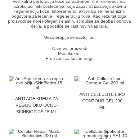
vertikalnu perforaciju kože sa patronom ili mikroneedlima,
uzrokujući mikrooštećenja, koja zauzvrat izazivaju aktivnu
regeneraciju kože. Istovremeno, aktiviraju se mehanizmi
odgovorni za lečenje i regeneraciju tkiva. Kao rezultat toga,
proizvodi se novi kolagen i elastin, stimuliše se deoba i obnova
ćelija, a podstiče se rast novih kapilara.
Mesoterapija se sastoji od:
Osnovni proizvodi
Mesokokteli
Proizvodi za kućnu negu
ZATRAZITE CENU
ANTI CELLULITE LIPO
ZATRAZITE CENU
ANTI AGE KREMA ZA
CONTOUR GEL 200
REGIJU OKO OČIJU-
ML
SKINBIOTICS,15 ML