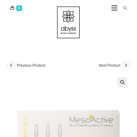
0
Previous Product
Next Product
🔍