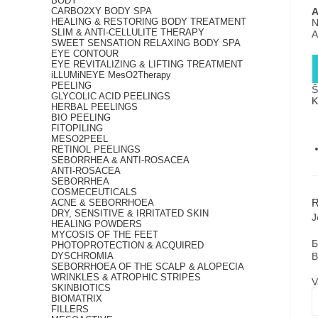
BODY
CARBO2XY BODY SPA
A
HEALING & RESTORING BODY TREATMENT
N
SLIM & ANTI-CELLULITE THERAPY
A
SWEET SENSATION RELAXING BODY SPA
EYE CONTOUR
EYE REVITALIZING & LIFTING TREATMENT
iLLUMiNEYE MesO2Therapy
PEELING
Š
GLYCOLIC ACID PEELINGS
K
HERBAL PEELINGS
BIO PEELING
FITOPILING
MESO2PEEL
RETINOL PEELINGS
SEBORRHEA & ANTI-ROSACEA
ANTI-ROSACEA
SEBORRHEA
COSMECEUTICALS
ACNE & SEBORRHOEA
DRY, SENSITIVE & IRRITATED SKIN
J
HEALING POWDERS
MYCOSIS OF THE FEET
Б
PHOTOPROTECTION & ACQUIRED
DYSCHROMIA
В
SEBORRHOEA OF THE SCALP & ALOPECIA
WRINKLES & ATROPHIC STRIPES
V
SKINBIOTICS
BIOMATRIX
FILLERS