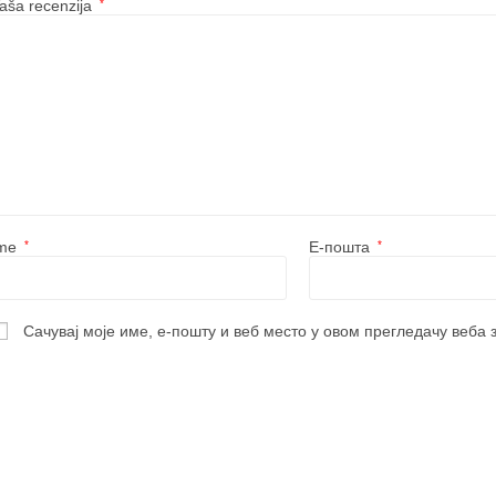
aša recenzija
*
Ime
*
Е-пошта
*
Сачувај моје име, е-пошту и веб место у овом прегледачу веба