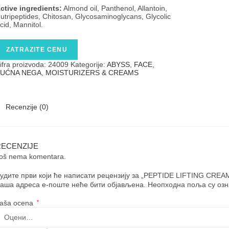
ctive ingredients:
Almond oil, Panthenol, Allantoin,
utripeptides, Chitosan, Glycosaminoglycans, Glycolic
cid, Mannitol.
ZATRAZITE CENU
ifra proizvoda:
24009
Kategorije:
ABYSS
,
FACE
,
UĆNA NEGA
,
MOISTURIZERS & CREAMS
Recenzije (0)
RECENZIJE
oš nema komentara.
удите први који ће написати рецензију за „PEPTIDE LIFTING CREAM
аша адреса е-поште неће бити објављена.
Неопходна поља су оз
aša ocena
*