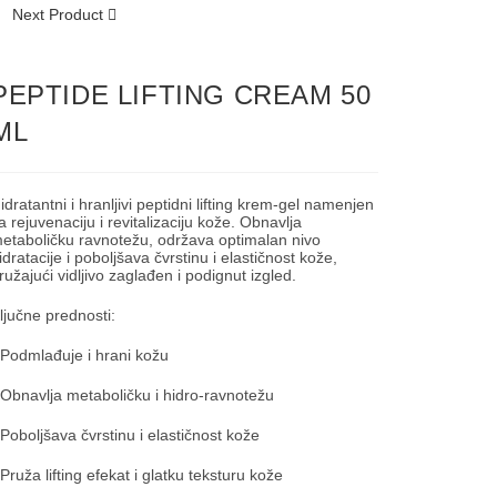
Next Product
PEPTIDE LIFTING CREAM 50
ML
idratantni i hranljivi peptidni lifting krem-gel namenjen
a rejuvenaciju i revitalizaciju kože. Obnavlja
etaboličku ravnotežu, održava optimalan nivo
idratacije i poboljšava čvrstinu i elastičnost kože,
ružajući vidljivo zaglađen i podignut izgled.
ljučne prednosti:
 Podmlađuje i hrani kožu
 Obnavlja metaboličku i hidro-ravnotežu
 Poboljšava čvrstinu i elastičnost kože
 Pruža lifting efekat i glatku teksturu kože