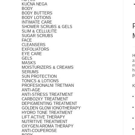
KUĆNA NEGA
BODY
BODY BUTTERS
BODY LOTIONS
INTIMATE CARE
SHOWER SCRUBS & GELS
SLIM & CELLULITE
SUGAR SCRUBS
FACE
CLEANSERS
EXFOLIATORS
EYE CARE
H
GELS
z
MASKS
m
MOISTURIZERS & CREAMS
h
SERUMS
p
SUN PROTECTION
TONICS & LOTIONS
PROFESIONALNI TRETMAN
K
ANTI-AGE
ANTI-STRESS TREATMENT
•
CARBO2XY TREATMENT
DEPIGMENTING TREATMENT
•
GOLDEN GLOW IONOTHERAPY
HYDRO TONE TREATMENT
LIFT ACTIVE THERAPY
•
NUTRITIVE TREATMENT
OXYGEN AROMA THERAPY
•
ANTI-COUPEROSE