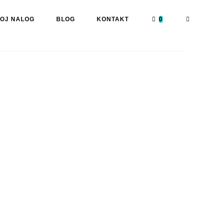
OJ NALOG
BLOG
KONTAKT
0