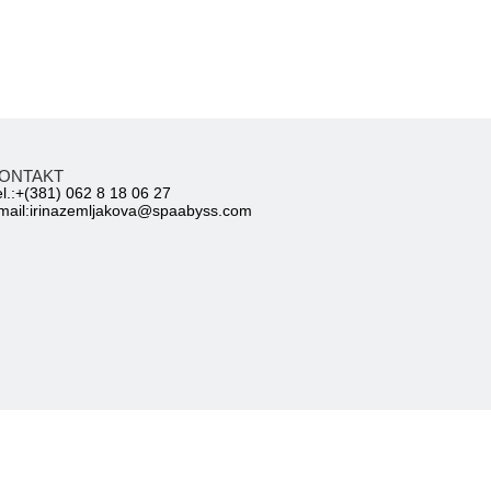
ONTAKT
el.:+(381) 062 8 18 06 27
mail:irinazemljakova@spaabyss.com