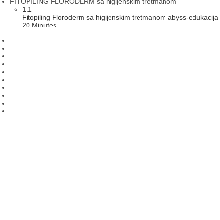
FITOPILING FLORODERM sa higijenskim tretmanom
1.1
Fitopiling Floroderm sa higijenskim tretmanom abyss-edukacija
20 Minutes