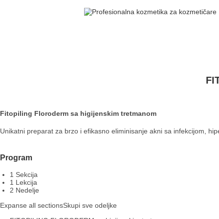
FI
Fitopiling Floroderm sa higijenskim tretmanom
Unikatni preparat za brzo i efikasno eliminisanje akni sa infekcijom, hipe
Program
1 Sekcija
1 Lekcija
2 Nedelje
Expanse all sections
Skupi sve odeljke