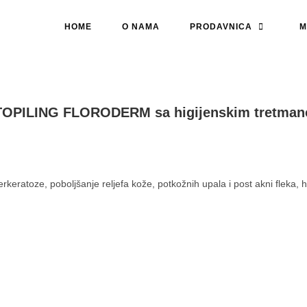
HOME
O NAMA
PRODAVNICA
M
TOPILING FLORODERM sa higijenskim tretma
rkeratoze, poboljšanje reljefa kože, potkožnih upala i post akni fleka, hip