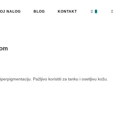
OJ NALOG
BLOG
KONTAKT
0
nom
erpigmentaciju. Pažljivo koristiti za tanku i osetljivu kožu.