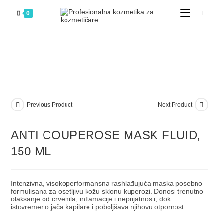
0
Previous Product
Next Product
ANTI COUPEROSE MASK FLUID,
150 ML
Intenzivna, visokoperformansna rashlađujuća maska posebno
formulisana za osetljivu kožu sklonu kuperozi. Donosi trenutno
olakšanje od crvenila, inflamacije i neprijatnosti, dok
istovremeno jača kapilare i poboljšava njihovu otpornost.