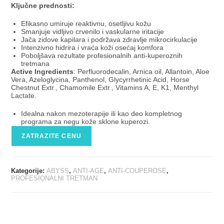
Ključne prednosti:
Efikasno umiruje reaktivnu, osetljivu kožu
Smanjuje vidljivo crvenilo i vaskularne iritacije
Jača zidove kapilara i podržava zdravlje mikrocirkulacije
Intenzivno hidrira i vraća koži osećaj komfora
Poboljšava rezultate profesionalnih anti-kuperoznih
tretmana
Active Ingredients
: Perfluorodecalin, Arnica oil, Allantoin, Aloe
Vera, Azeloglycina, Panthenol, Glycyrrhetinic Acid, Horse
Chestnut Extr., Chamomile Extr., Vitamins A, E, K1, Menthyl
Lactate.
Idealna nakon mezoterapije ili kao deo kompletnog
programa za negu kože sklone kuperozi.
ZATRAZITE CENU
Kategorije:
ABYSS
,
ANTI-AGE
,
ANTI-COUPEROSE
,
PROFESIONALNI TRETMAN