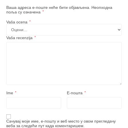
Ваша адреса е-поште неће бити објављена.
Неопходна
поља су означена
*
Vaša ocena
*
Vaša recenzija
*
Ime
*
Е-пошта
*
Сачувај моје име, е-пошту и веб место у овом прегледачу
веба за следећи пут када коментаришем.