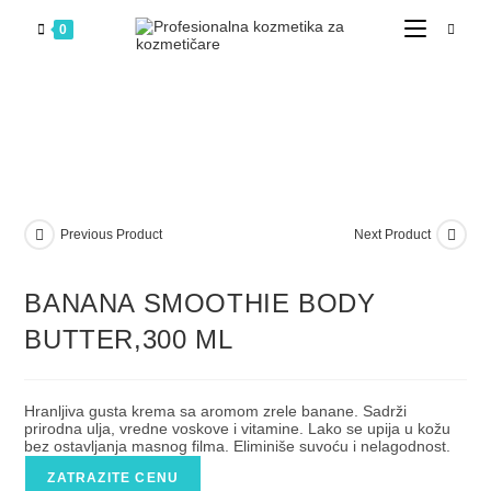
0
Previous Product
Next Product
BANANA SMOOTHIE BODY
BUTTER,300 ML
Hranljiva gusta krema sa aromom zrele banane. Sadrži
prirodna ulja, vredne voskove i vitamine. Lako se upija u kožu
bez ostavljanja masnog filma. Eliminiše suvoću i nelagodnost.
ZATRAZITE CENU