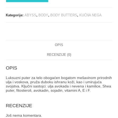
Kategorije:
ABYSS
,
BODY
,
BODY BUTTERS
,
KUĆNA NEGA
OPIS
RECENZIJE (0)
OPIS
Luksuzni puter za telo obogaćen bogatom mešavinom prirodnih
ulja i voskova, pruža duboku ishranu koži, kao i umirujuća
svojstva. Ključni sastojci: ulja avokada i nevena i kamilice, Shea
puter, fitosteroli, avokadin, sojadin, vitamini A, E i F.
RECENZIJE
Još nema komentara.