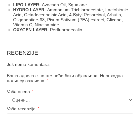
LIPO LAYER:
Avocado Oil, Squalane.
HYDRO LAYER:
Ammonium Trichloroacetate, Lactobionic
Acid, Octadecenodioic Acid, 4-Bytyl Resorcinol, Arbutin,
Oligopeptide-68, Pisum Sativum (PEA) extract, Glicene,
Vitamin C, Niacinamide.
OXYGEN LAYER:
Perfluorodecalin.
RECENZIJE
Još nema komentara.
Ваша адреса е-поште неће бити објављена.
Неопходна
поља су означена
*
Vaša ocena
*
Vaša recenzija
*