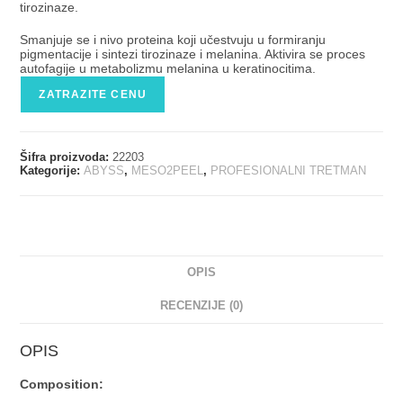
tirozinaze.
Smanjuje se i nivo proteina koji učestvuju u formiranju
pigmentacije i sintezi tirozinaze i melanina. Aktivira se proces
autofagije u metabolizmu melanina u keratinocitima.
ZATRAZITE CENU
Šifra proizvoda:
22203
Kategorije:
ABYSS
,
MESO2PEEL
,
PROFESIONALNI TRETMAN
OPIS
RECENZIJE (0)
OPIS
Composition: