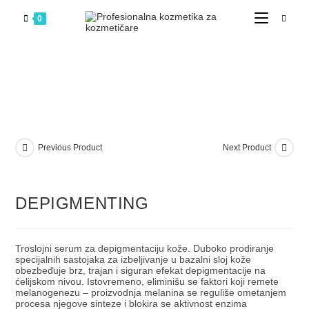
0
Previous Product
Next Product
DEPIGMENTING
Troslojni serum za depigmentaciju kože. Duboko prodiranje
specijalnih sastojaka za izbeljivanje u bazalni sloj kože
obezbeđuje brz, trajan i siguran efekat depigmentacije na
ćelijskom nivou. Istovremeno, eliminišu se faktori koji remete
melanogenezu – proizvodnja melanina se reguliše ometanjem
procesa njegove sinteze i blokira se aktivnost enzima