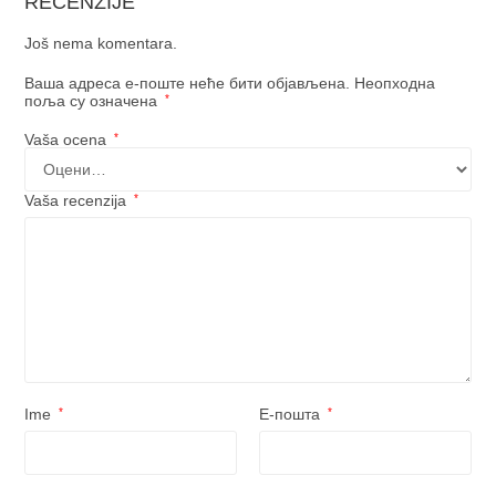
RECENZIJE
Još nema komentara.
Ваша адреса е-поште неће бити објављена.
Неопходна
поља су означена
*
Vaša ocena
*
Vaša recenzija
*
Ime
*
Е-пошта
*