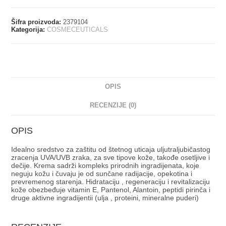
Šifra proizvoda:
2379104
Kategorija:
COSMECEUTICALS
OPIS
RECENZIJE (0)
OPIS
Idealno sredstvo za zaštitu od štetnog uticaja uljutraljubičastog
zracenja UVA/UVB zraka, za sve tipove kože, takođe osetljive i
dečije. Krema sadrži kompleks prirodnih ingradijenata, koje
neguju kožu i čuvaju je od sunčane radijacije, opekotina i
prevremenog starenja. Hidrataciju , regeneraciju i revitalizaciju
kože obezbeđuje vitamin E, Pantenol, Alantoin, peptidi pirinča i
druge aktivne ingradijentii (ulja , proteini, mineralne puderi)