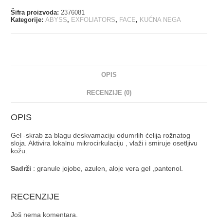
Šifra proizvoda:
2376081
Kategorije:
ABYSS
,
EXFOLIATORS
,
FACE
,
KUĆNA NEGA
OPIS
RECENZIJE (0)
OPIS
Gel -skrab za blagu deskvamaciju odumrlih ćelija rožnatog
sloja. Aktivira lokalnu mikrocirkulaciju , vlaži i smiruje osetljivu
kožu.
Sadrži
: granule jojobe, azulen, aloje vera gel ,pantenol.
RECENZIJE
Još nema komentara.