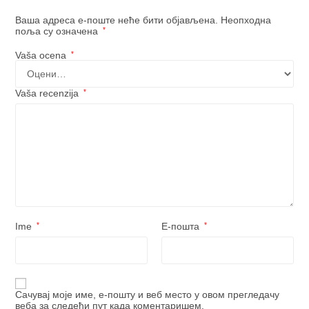
Ваша адреса е-поште неће бити објављена.
Неопходна
поља су означена
*
Vaša ocena
*
Vaša recenzija
*
Ime
*
Е-пошта
*
Сачувај моје име, е-пошту и веб место у овом прегледачу
веба за следећи пут када коментаришем.