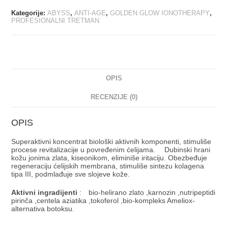
Kategorije:
ABYSS
,
ANTI-AGE
,
GOLDEN GLOW IONOTHERAPY
,
PROFESIONALNI TRETMAN
OPIS
RECENZIJE (0)
OPIS
Superaktivni koncentrat biološki aktivnih komponenti, stimuliše
procese revitalizacije u povređenim ćelijama. ⠀ Dubinski hrani
kožu jonima zlata, kiseonikom, eliminiše iritaciju. Obezbeđuje
regeneraciju ćelijskih membrana, stimuliše sintezu kolagena
tipa III, podmlađuje sve slojeve kože. ⠀
Aktivni ingradijenti
:⠀ bio-helirano zlato ,karnozin ,nutripeptidi
pirinča ,centela aziatika ,tokoferol ,bio-kompleks Ameliox-
alternativa botoksu.