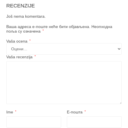
RECENZIJE
Još nema komentara.
Ваша адреса е-поште неће бити објављена.
Неопходна
поља су означена
*
Vaša ocena
*
Vaša recenzija
*
Ime
*
Е-пошта
*