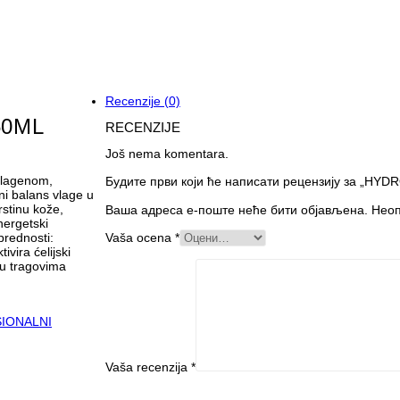
Recenzije (0)
50ML
RECENZIJE
Još nema komentara.
olagenom,
Будите први који ће написати рецензију за „H
ni balans vlage u
rstinu kože,
Ваша адреса е-поште неће бити објављена.
Неоп
nergetski
prednosti:
Vaša ocena
*
ivira ćelijski
u tragovima
IONALNI
Vaša recenzija
*