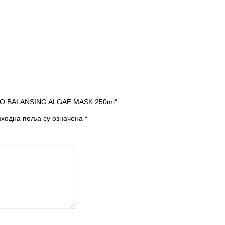
YDRO BALANSING ALGAE MASK 250ml“
ходна поља су означена
*