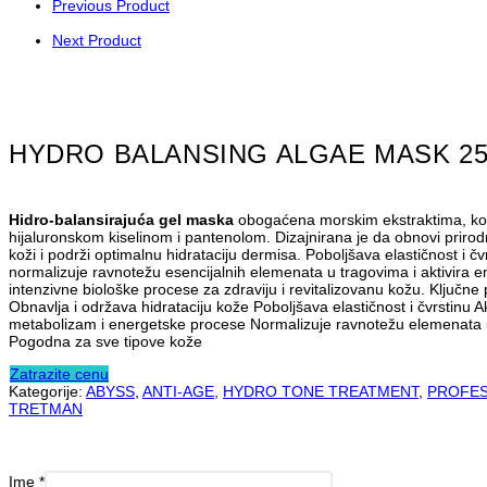
Previous Product
Next Product
HYDRO BALANSING ALGAE MASK 2
Hidro-balansirajuća gel maska
obogaćena morskim ekstraktima, k
hijaluronskom kiselinom i pantenolom. Dizajnirana je da obnovi prirod
koži i podrži optimalnu hidrataciju dermisa. Poboljšava elastičnost i čv
normalizuje ravnotežu esencijalnih elemenata u tragovima i aktivira e
intenzivne biološke procese za zdraviju i revitalizovanu kožu. Ključne 
Obnavlja i održava hidrataciju kože Poboljšava elastičnost i čvrstinu Akt
metabolizam i energetske procese Normalizuje ravnotežu elemenata 
Pogodna za sve tipove kože
Zatrazite cenu
Kategorije:
ABYSS
,
ANTI-AGE
,
HYDRO TONE TREATMENT
,
PROFES
TRETMAN
Ime
*