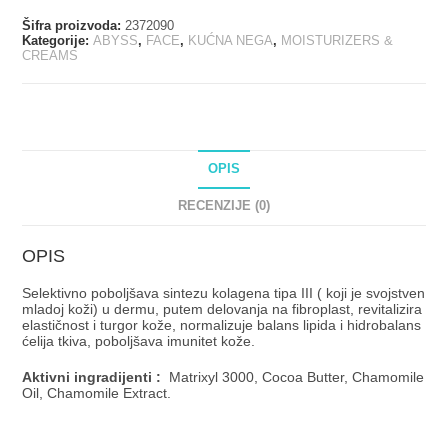
Šifra proizvoda:
2372090
Kategorije:
ABYSS
,
FACE
,
KUĆNA NEGA
,
MOISTURIZERS &
CREAMS
OPIS
RECENZIJE (0)
OPIS
Selektivno poboljšava sintezu kolagena tipa III ( koji je svojstven
mladoj koži) u dermu, putem delovanja na fibroplast, revitalizira
elastičnost i turgor kože, normalizuje balans lipida i hidrobalans
ćelija tkiva, poboljšava imunitet kože.
Aktivni ingradijenti :
Matrixyl 3000, Cocoa Butter, Chamomile
Oil, Chamomile Extract.