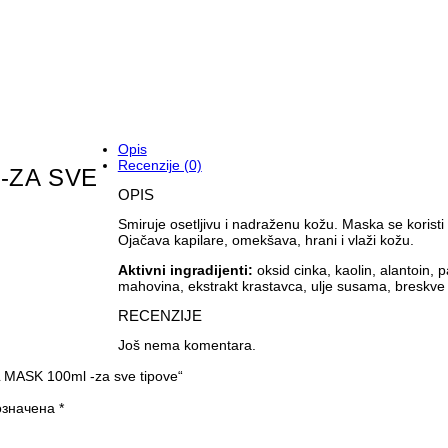
Opis
Recenzije (0)
-ZA SVE
OPIS
Smiruje osetljivu i nadraženu kožu. Maska se koristi
Ojačava kapilare, omekšava, hrani i vlaži kožu.
Aktivni ingradijenti:
oksid cinka, kaolin, alantoin, p
mahovina, ekstrakt krastavca, ulje susama, breskve
RECENZIJE
Još nema komentara.
 MASK 100ml -za sve tipove“
означена
*