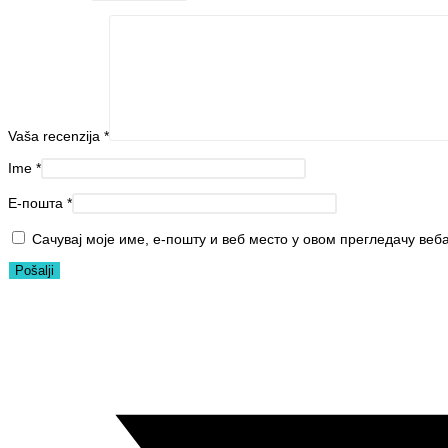
Vaša recenzija
*
Ime
*
Е-пошта
*
Сачувај моје име, е-пошту и веб место у овом прегледачу веб