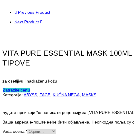
Previous Product
Next Product
VITA PURE ESSENTIAL MASK 100ML 
TIPOVE
za osetljivu i nadraženu kožu
Zatrazite cenu
Kategorije:
ABYSS
,
FACE
,
KUĆNA NEGA
,
MASKS
Будите први који ће написати рецензију за „VITA PURE ESSENTIAL
Ваша адреса е-поште неће бити објављена.
Неопходна поља су 
Vaša ocena
*