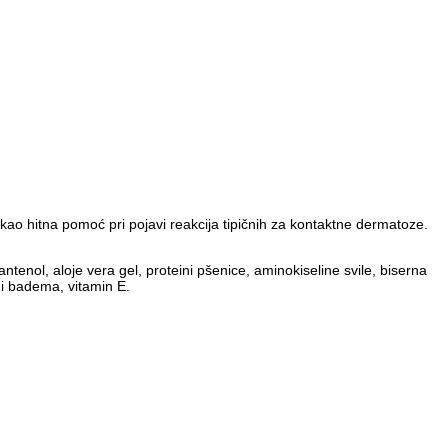
 kao hitna pomoć pri pojavi reakcija tipičnih za kontaktne dermatoze.
antenol, aloje vera gel, proteini pšenice, aminokiseline svile, biserna
 i badema, vitamin E.