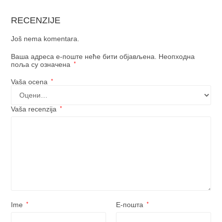
RECENZIJE
Još nema komentara.
Ваша адреса е-поште неће бити објављена.
Неопходна
поља су означена
*
Vaša ocena
*
Vaša recenzija
*
Ime
*
Е-пошта
*