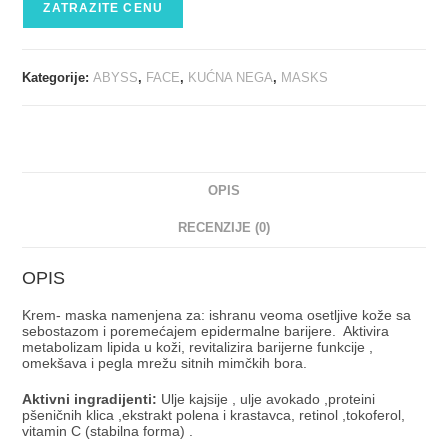
ZATRAZITE CENU
Kategorije:
ABYSS
,
FACE
,
KUĆNA NEGA
,
MASKS
OPIS
RECENZIJE (0)
OPIS
Krem- maska namenjena za: ishranu veoma osetljive kože sa
sebostazom i poremećajem epidermalne barijere. Aktivira
metabolizam lipida u koži, revitalizira barijerne funkcije ,
omekšava i pegla mrežu sitnih mimčkih bora.
Aktivni ingradijenti:
Ulje kajsije , ulje avokado ,proteini
pšeničnih klica ,ekstrakt polena i krastavca, retinol ,tokoferol,
vitamin C (stabilna forma) .