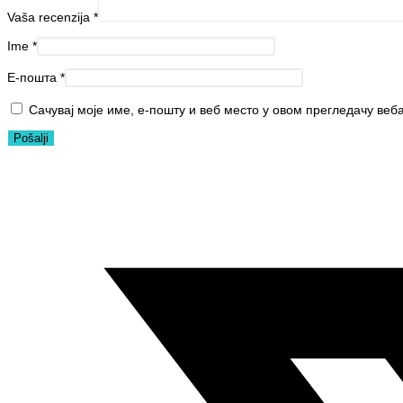
Vaša recenzija
*
Ime
*
Е-пошта
*
Сачувај моје име, е-пошту и веб место у овом прегледачу веб