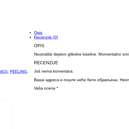
Opis
Recenzije (0)
OPIS
Neutrališe dejstvo glikolne kiseline. Momentalno smir
RECENZIJE
Još nema komentara.
INGS
,
PEELING
,
Ваша адреса е-поште неће бити објављена.
Неоп
Vaša ocena
*