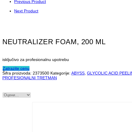
Previous Product
Next Product
NEUTRALIZER FOAM, 200 ML
isključivo za profesionalnu upotrebu
Zatrazite cenu
Šifra proizvoda:
2373500
Kategorije:
ABYSS
,
GLYCOLIC ACID PEEL
PROFESIONALNI TRETMAN