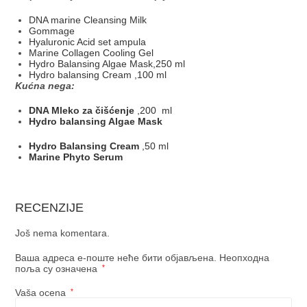
DNA marine Cleansing Milk
Gommage
Hyaluronic Acid set ampula
Marine Collagen Cooling Gel
Hydro Balansing Algae Mask,250 ml
Hydro balansing Cream
,100 ml
Kućna nega:
DNA Mleko za čišćenje
,200 ml
Hydro balansing Algae Mask
Hydro Balansing Cream
,50 ml
Marine Phyto Serum
RECENZIJE
Još nema komentara.
Ваша адреса е-поште неће бити објављена.
Неопходна
поља су означена
*
Vaša ocena
*