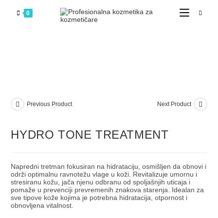
0
Previous Product
Next Product
HYDRO TONE TREATMENT
Napredni tretman fokusiran na hidrataciju, osmišljen da obnovi i
održi optimalnu ravnotežu vlage u koži. Revitalizuje umornu i
stresiranu kožu, jača njenu odbranu od spoljašnjih uticaja i
pomaže u prevenciji prevremenih znakova starenja. Idealan za
sve tipove kože kojima je potrebna hidratacija, otpornost i
obnovljena vitalnost.